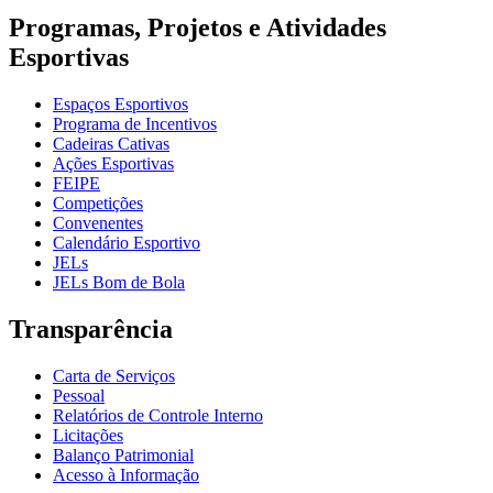
Programas, Projetos e Atividades
Esportivas
Espaços Esportivos
Programa de Incentivos
Cadeiras Cativas
Ações Esportivas
FEIPE
Competições
Convenentes
Calendário Esportivo
JELs
JELs Bom de Bola
Transparência
Carta de Serviços
Pessoal
Relatórios de Controle Interno
Licitações
Balanço Patrimonial
Acesso à Informação