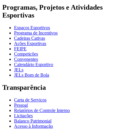
Programas, Projetos e Atividades
Esportivas
Espaços Esportivos
Programa de Incentivos
Cadeiras Cativas
Ações Esportivas
FEIPE
Competições
Convenentes
Calendário Esportivo
JELs
JELs Bom de Bola
Transparência
Carta de Serviços
Pessoal
Relatórios de Controle Interno
Licitações
Balanço Patrimonial
Acesso à Informação