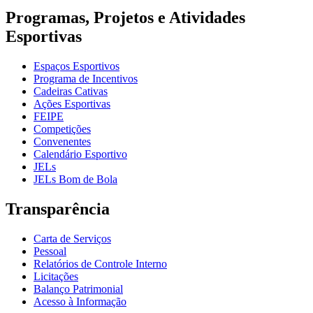
Programas, Projetos e Atividades
Esportivas
Espaços Esportivos
Programa de Incentivos
Cadeiras Cativas
Ações Esportivas
FEIPE
Competições
Convenentes
Calendário Esportivo
JELs
JELs Bom de Bola
Transparência
Carta de Serviços
Pessoal
Relatórios de Controle Interno
Licitações
Balanço Patrimonial
Acesso à Informação