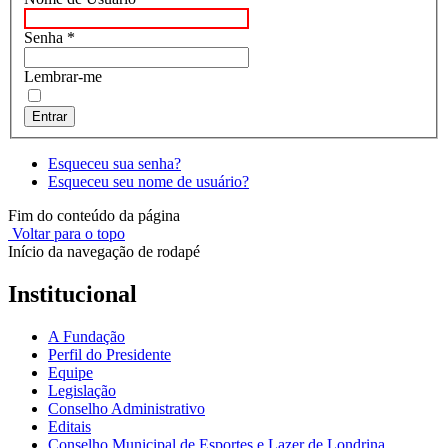
Senha
*
Lembrar-me
Entrar
Esqueceu sua senha?
Esqueceu seu nome de usuário?
Fim do conteúdo da página
Voltar para o topo
Início da navegação de rodapé
Institucional
A Fundação
Perfil do Presidente
Equipe
Legislação
Conselho Administrativo
Editais
Conselho Municipal de Esportes e Lazer de Londrina