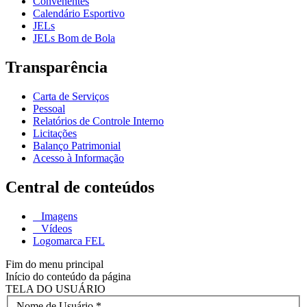
Convenentes
Calendário Esportivo
JELs
JELs Bom de Bola
Transparência
Carta de Serviços
Pessoal
Relatórios de Controle Interno
Licitações
Balanço Patrimonial
Acesso à Informação
Central de conteúdos
Imagens
Vídeos
Logomarca FEL
Fim do menu principal
Início do conteúdo da página
TELA DO USUÁRIO
Nome de Usuário
*