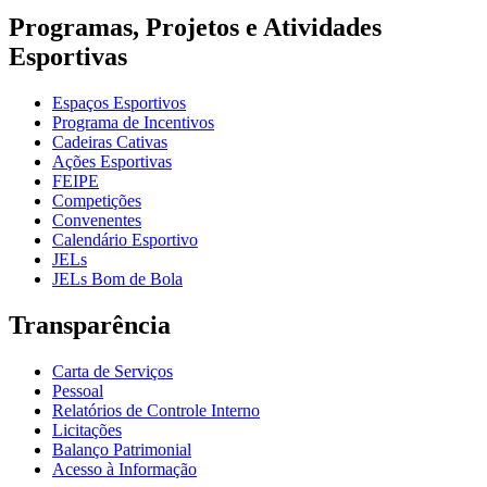
Programas, Projetos e Atividades
Esportivas
Espaços Esportivos
Programa de Incentivos
Cadeiras Cativas
Ações Esportivas
FEIPE
Competições
Convenentes
Calendário Esportivo
JELs
JELs Bom de Bola
Transparência
Carta de Serviços
Pessoal
Relatórios de Controle Interno
Licitações
Balanço Patrimonial
Acesso à Informação