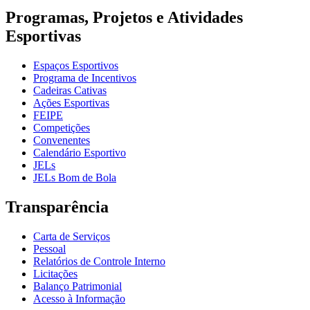
Programas, Projetos e Atividades
Esportivas
Espaços Esportivos
Programa de Incentivos
Cadeiras Cativas
Ações Esportivas
FEIPE
Competições
Convenentes
Calendário Esportivo
JELs
JELs Bom de Bola
Transparência
Carta de Serviços
Pessoal
Relatórios de Controle Interno
Licitações
Balanço Patrimonial
Acesso à Informação