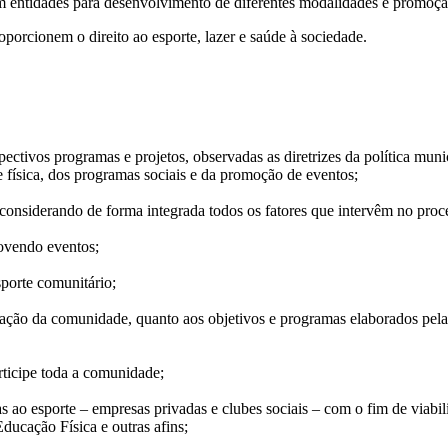
m entidades para desenvolvimento de diferentes modalidades e promoç
orcionem o direito ao esporte, lazer e saúde à sociedade.
pectivos programas e projetos, observadas as diretrizes da política mu
de física, dos programas sociais e da promoção de eventos;
r, considerando de forma integrada todos os fatores que intervêm no pro
movendo eventos;
porte comunitário;
ivação da comunidade, quanto aos objetivos e programas elaborados pela
rticipe toda a comunidade;
das ao esporte – empresas privadas e clubes sociais – com o fim de viab
Educação Física e outras afins;