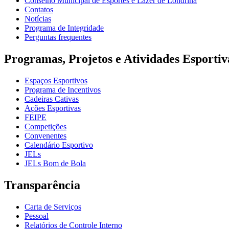
Conselho Municipal de Esportes e Lazer de Londrina
Contatos
Notícias
Programa de Integridade
Perguntas frequentes
Programas, Projetos e Atividades Esportiv
Espaços Esportivos
Programa de Incentivos
Cadeiras Cativas
Ações Esportivas
FEIPE
Competições
Convenentes
Calendário Esportivo
JELs
JELs Bom de Bola
Transparência
Carta de Serviços
Pessoal
Relatórios de Controle Interno