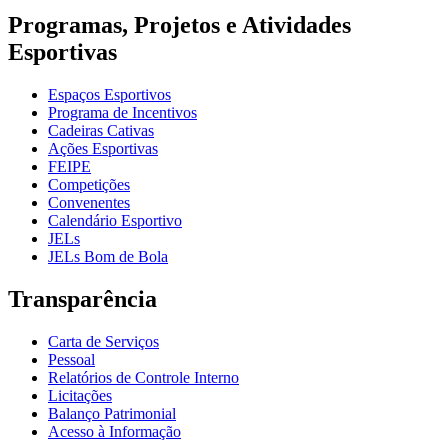
Programas, Projetos e Atividades
Esportivas
Espaços Esportivos
Programa de Incentivos
Cadeiras Cativas
Ações Esportivas
FEIPE
Competições
Convenentes
Calendário Esportivo
JELs
JELs Bom de Bola
Transparência
Carta de Serviços
Pessoal
Relatórios de Controle Interno
Licitações
Balanço Patrimonial
Acesso à Informação