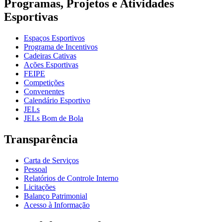
Programas, Projetos e Atividades
Esportivas
Espaços Esportivos
Programa de Incentivos
Cadeiras Cativas
Ações Esportivas
FEIPE
Competições
Convenentes
Calendário Esportivo
JELs
JELs Bom de Bola
Transparência
Carta de Serviços
Pessoal
Relatórios de Controle Interno
Licitações
Balanço Patrimonial
Acesso à Informação